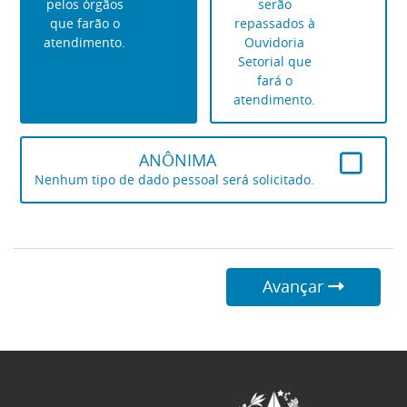
pelos órgãos
serão
que farão o
repassados à
atendimento.
Ouvidoria
Setorial que
fará o
atendimento.
ANÔNIMA
Nenhum tipo de dado pessoal será solicitado.
Avançar