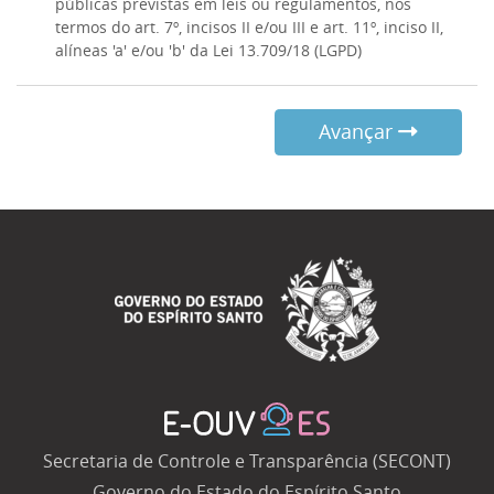
públicas previstas em leis ou regulamentos, nos
termos do art. 7º, incisos II e/ou III e art. 11º, inciso II,
alíneas 'a' e/ou 'b' da Lei 13.709/18 (LGPD)
Avançar
Secretaria de Controle e Transparência (SECONT)
Governo do Estado do Espírito Santo