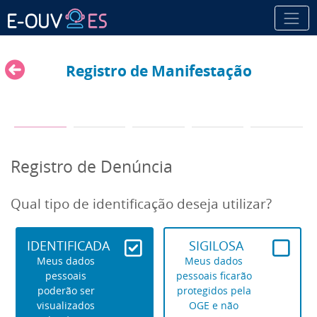
Registro de Manifestação
Registro de Denúncia
Qual tipo de identificação deseja utilizar?
IDENTIFICADA
SIGILOSA
Meus dados
Meus dados
pessoais
pessoais ficarão
poderão ser
protegidos pela
visualizados
OGE e não